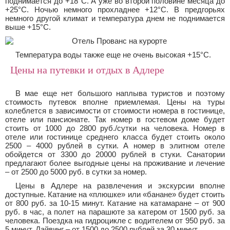
поднимается до +18°С. А уже во второй половине месяца до
+25°С. Ночью немного прохладнее +12°С. В предгорьях
немного другой климат и температура днем не поднимается
выше +15°С.
Температура воды также еще не очень высокая +15°С.
Цены на путевки и отдых в Адлере
В мае еще нет большого наплыва туристов и поэтому
стоимость путевок вполне приемлемая. Цены на туры
колеблется в зависимости от стоимости номера в гостинице,
отеле или пансионате. Так номер в гостевом доме будет
стоить от 1000 до 2800 руб./сутки на человека. Номер в
отеле или гостинице среднего класса будет стоить около
2500 – 4000 рублей в сутки. А номер в элитном отеле
обойдется от 3300 до 20000 рублей в стуки. Санатории
предлагают более выгодные цены на проживание и лечение
– от 2500 до 5000 руб. в сутки за номер.
Цены в Адлере на развлечения и экскурсии вполне
доступные. Катание на «плюшке» или «банане» будет стоить
от 800 руб. за 10-15 минут. Катание на катамаране – от 900
руб. в час, а полет на парашюте за катером от 1500 руб. за
человека. Поездка на гидроцикле с водителем от 950 руб. за
5 минут. Дайвинг – от 1500 до 2500 рублей за 30 минут.