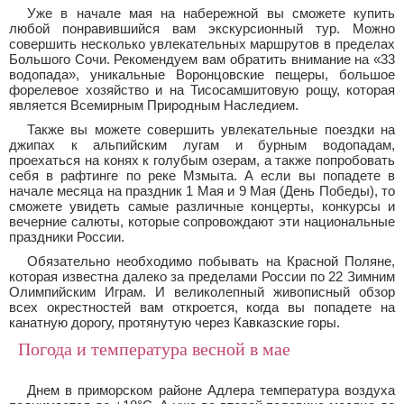
Уже в начале мая на набережной вы сможете купить
любой понравившийся вам экскурсионный тур. Можно
совершить несколько увлекательных маршрутов в пределах
Большого Сочи. Рекомендуем вам обратить внимание на «33
водопада», уникальные Воронцовские пещеры, большое
форелевое хозяйство и на Тисосамшитовую рощу, которая
является Всемирным Природным Наследием.
Также вы можете совершить увлекательные поездки на
джипах к альпийским лугам и бурным водопадам,
проехаться на конях к голубым озерам, а также попробовать
себя в рафтинге по реке Мзмыта. А если вы попадете в
начале месяца на праздник 1 Мая и 9 Мая (День Победы), то
сможете увидеть самые различные концерты, конкурсы и
вечерние салюты, которые сопровождают эти национальные
праздники России.
Обязательно необходимо побывать на Красной Поляне,
которая известна далеко за пределами России по 22 Зимним
Олимпийским Играм. И великолепный живописный обзор
всех окрестностей вам откроется, когда вы попадете на
канатную дорогу, протянутую через Кавказские горы.
Погода и температура весной в мае
Днем в приморском районе Адлера температура воздуха