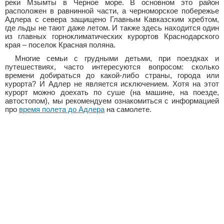
реки Мзымты в Черное море. В основном это район
расположен в равнинной части, а черноморское побережье
Адлера с севера защищено Главным Кавказским хребтом,
где льды не тают даже летом. И также здесь находится один
из главных горноклиматических курортов Краснодарского
края – поселок Красная поляна.
Многие семьи с грудными детьми, при поездках и
путешествиях, часто интересуются вопросом: сколько
времени добираться до какой-либо страны, города или
курорта? И Адлер не является исключением. Хотя на этот
курорт можно доехать по суше (на машине, на поезде,
автостопом), мы рекомендуем ознакомиться с информацией
про
время полета до Адлера
на самолете.