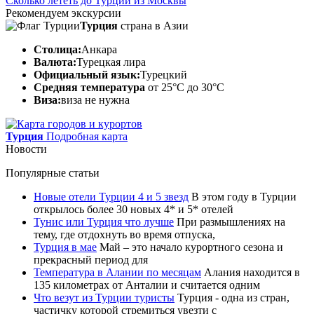
Сколько лететь до Турции из Москвы
Рекомендуем экскурсии
Турция
страна в Азии
Столица:
Анкара
Валюта:
Турецкая лира
Официальный язык:
Турецкий
Средняя температура
от 25°C до 30°C
Виза:
виза не нужна
Турция
Подробная карта
Новости
Популярные статьи
Новые отели Турции 4 и 5 звезд
В этом году в Турции
открылось более 30 новых 4* и 5* отелей
Тунис или Турция что лучше
При размышлениях на
тему, где отдохнуть во время отпуска,
Турция в мае
Май – это начало курортного сезона и
прекрасный период для
Температура в Алании по месяцам
Алания находится в
135 километрах от Анталии и считается одним
Что везут из Турции туристы
Турция - одна из стран,
частичку которой стремиться увезти с