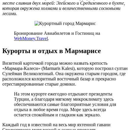
месте слияния двух морей: Эгейского и Средиземного в бухте,
которая окружена холмами и величественными сосновыми
лесами.
Бронирование Авиабилетов и Гостиниц на
WebMoney.Travel
.
Курорты и отдых в Мармарисе
Визитной карточкой города можно назвать крепость
«Мармара-Калеси» (Marmaris Kalesi), которую построил султан
Сулейман Великолепный. Она окружена старым городом, где
расположился колоритный восточный базар и прекрасно
отреставрированные старые домики.
На этом курорте ежегодно отдыхают президенты
Турции, а благодаря мягкому микроклимату здесь
обеспечиваются самые благоприятные условия для
отдыха в любое время года. Море здесь всегда
остается спокойным и гладким как зеркало.
Каждый год в известной на весь мир яхтенной гавани
Средиземного моря весной и осенью проводят