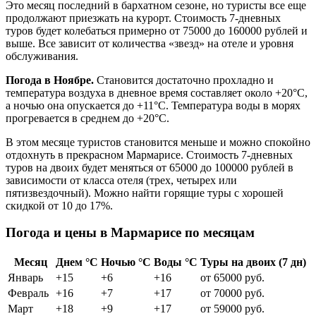
Это месяц последний в бархатном сезоне, но туристы все еще
продолжают приезжать на курорт. Стоимость 7-дневных
туров будет колебаться примерно от 75000 до 160000 рублей и
выше. Все зависит от количества «звезд» на отеле и уровня
обслуживания.
Погода в Ноябре.
Становится достаточно прохладно и
температура воздуха в дневное время составляет около +20°C,
а ночью она опускается до +11°C. Температура воды в морях
прогревается в среднем до +20°C.
В этом месяце туристов становится меньше и можно спокойно
отдохнуть в прекрасном Мармарисе. Стоимость 7-дневных
туров на двоих будет меняться от 65000 до 100000 рублей в
зависимости от класса отеля (трех, четырех или
пятизвездочный). Можно найти горящие туры с хорошей
скидкой от 10 до 17%.
Погода и цены в Мармарисе по месяцам
Месяц
Днем °C
Ночью °C
Воды °C
Туры на двоих (7 дн)
Январь
+15
+6
+16
от 65000 руб.
Февраль
+16
+7
+17
от 70000 руб.
Март
+18
+9
+17
от 59000 руб.