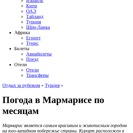
Израиль
Кипр
ОАЭ
Тайланд
Турция
Шри-Ланка
Африка
Египет
Тунис
Билеты
Авиабилеты
Поезд
Отели
Отели
Трансферы
Отдых за рубежом
»
Турция
»
Погода в Мармарисе по
месяцам
Мармарис является самым красивым и живописным городом
на юго-западном побережье страны. Курорт расположен в