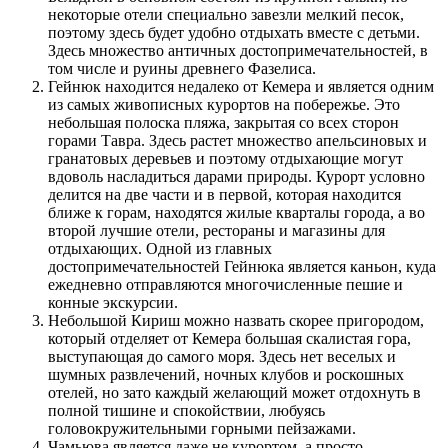
некоторые отели специально завезли мелкий песок,
поэтому здесь будет удобно отдыхать вместе с детьми.
Здесь множество античных достопримечательностей, в
том числе и руины древнего Фазелиса.
Гейнюк находится недалеко от Кемера и является одним
из самых живописных курортов на побережье. Это
небольшая полоска пляжа, закрытая со всех сторон
горами Тавра. Здесь растет множество апельсиновых и
гранатовых деревьев и поэтому отдыхающие могут
вдоволь насладиться дарами природы. Курорт условно
делится на две части и в первой, которая находится
ближе к горам, находятся жилые кварталы города, а во
второй лучшие отели, рестораны и магазины для
отдыхающих. Одной из главных
достопримечательностей Гейнюка является каньон, куда
ежедневно отправляются многочисленные пешие и
конные экскурсии.
Небольшой Кириш можно назвать скорее пригородом,
который отделяет от Кемера большая скалистая гора,
выступающая до самого моря. Здесь нет веселых и
шумных развлечений, ночных клубов и роскошных
отелей, но зато каждый желающий может отдохнуть в
полной тишине и спокойствии, любуясь
головокружительными горными пейзажами.
Чамьюва является даже не курортом, а просто