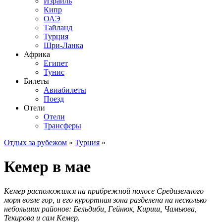
Израиль
Кипр
ОАЭ
Тайланд
Турция
Шри-Ланка
Африка
Египет
Тунис
Билеты
Авиабилеты
Поезд
Отели
Отели
Трансферы
Отдых за рубежом
»
Турция
»
Кемер в мае
Кемер расположился на прибрежной полосе Средиземного
моря возле гор, и его курортная зона разделена на несколько
небольших районов: Бельдиби, Гейнюк, Кириш, Чамьюва,
Текирова и сам Кемер.