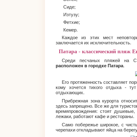
Сиде;
Изтузу;
Фетхие;
Кемер.
Каждое из этих мест неповтор
заключается их исключительность.
Патара - классический пляж 
Среди песчаных пляжей на Ср
расположен в городке Патара
.
Его протяженность составляет пор
кому хочется тихого отдыха - ту
отдыхающих.
Прибрежная зона курорта относи
здесь запрещено. Все же для турист
времяпровождения: стоят душевые, 
лежаки, работают кафе и рестораны.
Само побережье широкое, с чист
черепахи откладывают яйца на берег