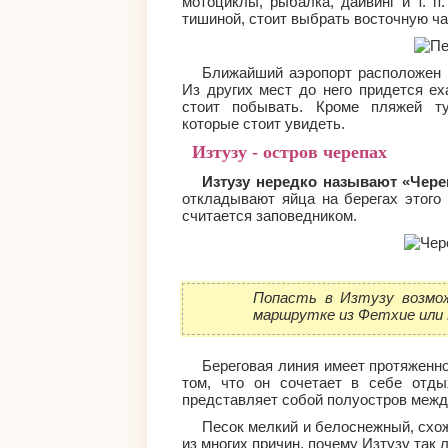
мотоциклы, рыбалка, дайвинг и т. п
тишиной, стоит выбрать восточную ч
Ближайший аэропорт расположен 
Из других мест до него придется ех
стоит побывать. Кроме пляжей ту
которые стоит увидеть.
Изтузу - остров черепах
Изтузу нередко называют «Чер
откладывают яйца на берегах этого 
считается заповедником.
Попасть в Изтузу возмож
маршрутке из Фетхие или
Береговая линия имеет протяженно
том, что он сочетает в себе отды
представляет собой полуостров межд
Песок мелкий и белоснежный, схож
из многих причин, почему Изтузу так