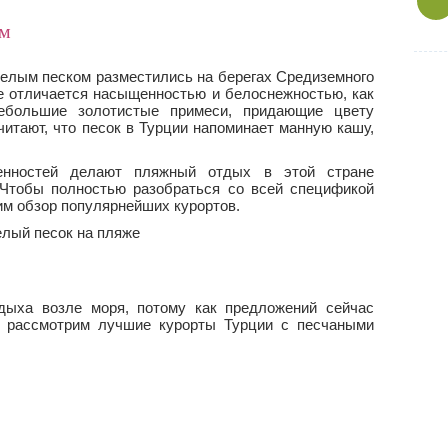
ом
белым песком разместились на берегах Средиземного
не отличается насыщенностью и белоснежностью, как
ебольшие золотистые примеси, придающие цвету
читают, что песок в Турции напоминает манную кашу,
енностей делают пляжный отдых в этой стране
Чтобы полностью разобраться со всей спецификой
им обзор популярнейших курортов.
дыха возле моря, потому как предложений сейчас
, рассмотрим лучшие курорты Турции с песчаными