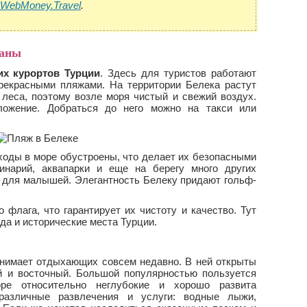
WebMoney.Travel
.
раны
их курортов Турции
. Здесь для туристов работают
рекрасными пляжами. На территории Белека растут
леса, поэтому возле моря чистый и свежий воздух.
ложение. Добраться до него можно на такси или
ходы в море обустроены, что делает их безопасными
нарий, аквапарки и еще на берегу много других
 и для малышей. Элегантность Белеку придают гольф-
флага, что гарантирует их чистоту и качество. Тут
да и исторические места Турции.
нимает отдыхающих совсем недавно. В ней открыты
й и восточный. Большой популярностью пользуется
ре относительно неглубокие и хорошо развита
 различные развлечения и услуги: водные лыжи,