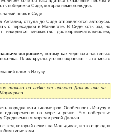
. Если же хочется насладиться сказочным песком и
асть побережья Сиде, которая немноголюдна.
в Анталии, оттуда до Сиде отправляются автобусы.
ать с пересадкой в Манавгате. В Сиде хоть раз, но
т находится множество достопримечательностей,
епашьим островом»
, потому как черепахи частенько
поселка. Пляж круглосуточно охраняют - это место
но только на лодке от причала Дальян или на
 Мармариса.
сть порядка пяти километров. Особенность Изтузу в
х одновременно на море и речке. Его побережье
у Средиземным морем и рекой Дальян.
 с тем, который лежит на Мальдивах, и это еще одна
 любим туристами.