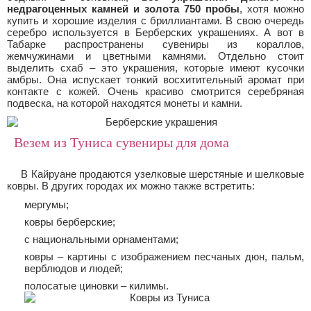
недрагоценных камней и золота 750 пробы
, хотя можно
купить и хорошие изделия с бриллиантами. В свою очередь
серебро используется в Берберских украшениях. А вот в
Табарке распространены сувениры из кораллов,
жемчужинами и цветными камнями. Отдельно стоит
выделить схаб – это украшения, которые имеют кусочки
амбры. Она испускает тонкий восхитительный аромат при
контакте с кожей. Очень красиво смотрится серебряная
подвеска, на которой находятся монеты и камни.
Везем из Туниса сувениры для дома
В Кайруане продаются узелковые шерстяные и шелковые
ковры. В других городах их можно также встретить:
мергумы;
ковры берберские;
с национальными орнаментами;
ковры – картины с изображением песчаных дюн, пальм,
верблюдов и людей;
полосатые циновки – килимы.