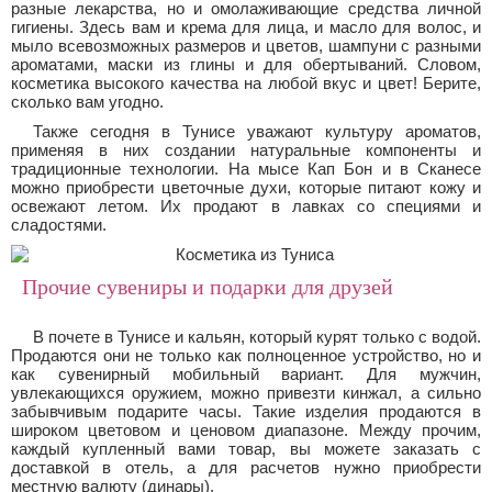
разные лекарства, но и омолаживающие средства личной
гигиены. Здесь вам и крема для лица, и масло для волос, и
мыло всевозможных размеров и цветов, шампуни с разными
ароматами, маски из глины и для обертываний. Словом,
косметика высокого качества на любой вкус и цвет! Берите,
сколько вам угодно.
Также сегодня в Тунисе уважают культуру ароматов,
применяя в них создании натуральные компоненты и
традиционные технологии. На мысе Кап Бон и в Сканесе
можно приобрести цветочные духи, которые питают кожу и
освежают летом. Их продают в лавках со специями и
сладостями.
Прочие сувениры и подарки для друзей
В почете в Тунисе и кальян, который курят только с водой.
Продаются они не только как полноценное устройство, но и
как сувенирный мобильный вариант. Для мужчин,
увлекающихся оружием, можно привезти кинжал, а сильно
забывчивым подарите часы. Такие изделия продаются в
широком цветовом и ценовом диапазоне. Между прочим,
каждый купленный вами товар, вы можете заказать с
доставкой в отель, а для расчетов нужно приобрести
местную валюту (динары).