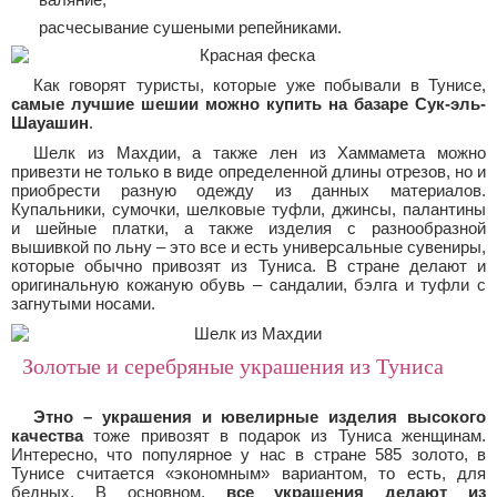
расчесывание сушеными репейниками.
Как говорят туристы, которые уже побывали в Тунисе,
самые лучшие шешии можно купить на базаре Сук-эль-
Шауашин
.
Шелк из Махдии, а также лен из Хаммамета можно
привезти не только в виде определенной длины отрезов, но и
приобрести разную одежду из данных материалов.
Купальники, сумочки, шелковые туфли, джинсы, палантины
и шейные платки, а также изделия с разнообразной
вышивкой по льну – это все и есть универсальные сувениры,
которые обычно привозят из Туниса. В стране делают и
оригинальную кожаную обувь – сандалии, бэлга и туфли с
загнутыми носами.
Золотые и серебряные украшения из Туниса
Этно – украшения и ювелирные изделия высокого
качества
тоже привозят в подарок из Туниса женщинам.
Интересно, что популярное у нас в стране 585 золото, в
Тунисе считается «экономным» вариантом, то есть, для
бедных. В основном,
все украшения делают из