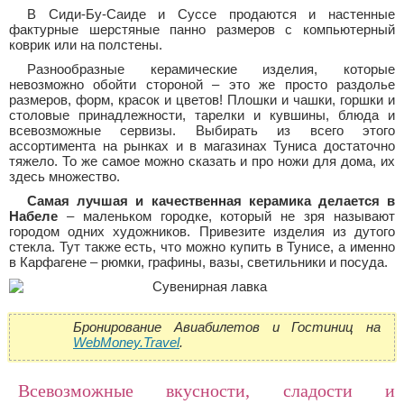
В Сиди-Бу-Саиде и Суссе продаются и настенные
фактурные шерстяные панно размеров с компьютерный
коврик или на полстены.
Разнообразные керамические изделия, которые
невозможно обойти стороной – это же просто раздолье
размеров, форм, красок и цветов! Плошки и чашки, горшки и
столовые принадлежности, тарелки и кувшины, блюда и
всевозможные сервизы. Выбирать из всего этого
ассортимента на рынках и в магазинах Туниса достаточно
тяжело. То же самое можно сказать и про ножи для дома, их
здесь множество.
Самая лучшая и качественная керамика делается в
Набеле
– маленьком городке, который не зря называют
городом одних художников. Привезите изделия из дутого
стекла. Тут также есть, что можно купить в Тунисе, а именно
в Карфагене – рюмки, графины, вазы, светильники и посуда.
Бронирование Авиабилетов и Гостиниц на
WebMoney.Travel
.
Всевозможные вкусности, сладости и