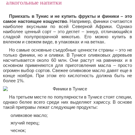
алкогольные напитки
Приехать в Тунис и не купить фрукты и финики – это
самое настоящее кощунство
. Например, финики считаются
наиболее вкусными по всей Северной Африки. Однако
наиболее ценный сорт – это деглет – эннур, отличающийся
сладкой полупрозрачной мякотью. Его можно купить в
вяленом и свежем виде, в упаковках и на ветках.
Но самые основные съедобные ценности страны – это не
только финики, но и оливки. В Тунисе оливковых деревьев
насчитывается около 60 млн. Они растут на равнинах и в
основном применяются для приготовления масла – просто
огромен выбор сортов. Свежее оливковое масло давят еще в
конце ноября. При этом его кислотность должна быть не
более 1%.
На третьем месте по популярности в Тунисе стоят специи,
однако белее всего среди них выделяют хариссу. В основе
такой приправы лежат следующие продукты:
оливковое масло;
жгучий перец;
чеснок;