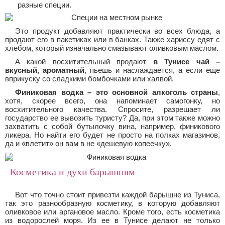
разные специи.
Это продукт добавляют практически во всех блюда, а
продают его в пакетиках или в банках. Также хариссу едят с
хлебом, который изначально смазывают оливковым маслом.
А какой восхитительный продают
в Тунисе чай –
вкусный, ароматный
, пьешь и наслаждается, а если еще
вприкуску со сладкими бомбочками или халвой.
Финиковая водка – это основной алкоголь страны
,
хотя, скорее всего, она напоминает самогонку, но
восхитительного качества. Спросите, разрешает ли
государство ее вывозить туристу? Да, при этом также можно
захватить с собой бутылочку вина, например, финикового
ликера. Но найти его будет не просто на полках магазинов,
да и «влетит» он вам в не «дешевую копеечку».
Косметика и духи барышням
Вот что точно стоит привезти каждой барышне из Туниса,
так это разнообразную косметику, в которую добавляют
оливковое или аргановое масло. Кроме того, есть косметика
из водорослей моря. Из ее в Тунисе делают не только