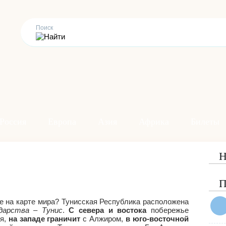
Россия
Европа
Азия
Африка
Билеты
Н
П
не на карте мира? Тунисская Республика расположена
дарства – Тунис
.
С севера и востока
побережье
ря,
на западе граничит
с Алжиром,
в юго-восточной