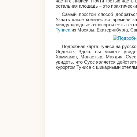
части с Ливией. Почти третью часть 
остальная площадь – это практическ
Самый простой способ добраться
Узнать какое количество времени з
международные аэропорты есть в это
Туниса
из Москвы, Екатеринбурга, Сан
Подробная карта Туниса на русско
Яндексе. Здесь вы можете увидет
Хаммамет, Монастыр, Махдия, Сусс
увидеть, что Сусс является действ
курортом Туниса с шикарными отелям