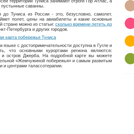
всей территории Туниса занимают отроги Гор Атлас, а
и пустынные саванны.
 до Туниса из России - это, безусловно, самолет.
аймет полет, цены на авиабилеты и какие основные
й стране можно из статьи:
сколько времени лететь до
кт-Петербурга и других городов.
м языке с достопримечательности доступна в Гугле и
ь, что основными курортами региона являются:
 и остров Джерба. На подробной карте вы можете
ительной «Жемчужиной побережья» и самым развитым
и и центрами талассотерапии.