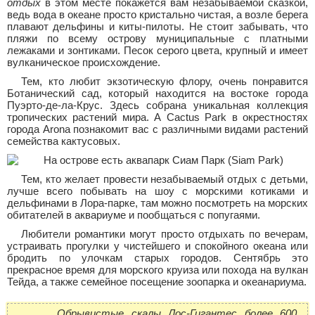
отдых
в этом месте покажется вам незабываемой сказкой,
ведь вода в океане просто кристально чистая, а возле берега
плавают дельфины и киты-пилоты. Не стоит забывать, что
пляжи по всему острову муниципальные с платными
лежаками и зонтиками. Песок серого цвета, крупный и имеет
вулканическое происхождение.
Тем, кто любит экзотическую флору, очень понравится
Ботанический сад, который находится на востоке города
Пуэрто-де-ла-Крус. Здесь собрана уникальная коллекция
тропических растений мира. А Cactus Park в окрестностях
города Arona познакомит вас с различными видами растений
семейства кактусовых.
Тем, кто желает провести незабываемый отдых с детьми,
лучше всего побывать на шоу с морскими котиками и
дельфинами в Лора-парке, там можно посмотреть на морских
обитателей в аквариуме и пообщаться с попугаями.
Любители романтики могут просто отдыхать по вечерам,
устраивать прогулки у чистейшего и спокойного океана или
бродить по улочкам старых городов. Сентябрь это
прекрасное время для морского круиза или похода на вулкан
Тейда, а также семейное посещение зоопарка и океанариума.
Обрывистые скалы Лос-Гигантес более 600