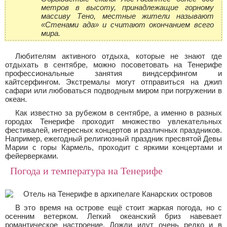
метров в высоту, принадлежащие горному
массиву Тено, местные жители называют
«Стенами ада» и считают окончанием всего
мира.
Любителям активного отдыха, которые не знают где
отдыхать в сентябре, можно посоветовать на Тенерифе
профессиональные занятия виндсерфингом и
кайтсерфингом. Экстремалы могут отправиться на джип
сафари или любоваться подводным миром при погружении в
океан.
Как известно за рубежом в сентябре, а именно в разных
городах Тенерифе проходит множество увлекательных
фестивалей, интересных концертов и различных праздников.
Например, ежегодный религиозный праздник пресвятой Девы
Марии с горы Кармель, проходит с яркими концертами и
фейерверками.
Погода и температура на Тенерифе
В это время на острове ещё стоит жаркая погода, но с
осенним ветерком. Легкий океанский бриз навевает
романтическое настроение. Дожди идут очень редко и в