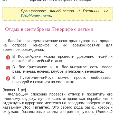
Бронирование Авиабилетов и Гостиниц на
WebMoney.Travel
.
Отдых в сентябре на Тенерифе с детьми
Давайте приведем описание некоторых курортных городов
на острове Тенерифе с их возможностями для
времяпрепровождения:
В Коста-Адехе можно провести довольно тихий и
спокойный семейный отдых.
В Лос-Кристианос и в Лас-Америкас есть масса
развлечений, ночных клубов и пляжных вечеринок.
В Пуэрто-де-ла-Круз можно просто любоваться
природой и нежиться на солнышке.
{banner_1-pc}
Желающим спокойно провести отпуск и посвятить его
пляжному отдыху, лучше всего отправиться порыбачить и
отдохнуть в курортное местечко на западном побережье под
названием
Лос Гигантес
. Это своего рода оазис, который
окружают базальтовые скалы и огромные утесы.
Пляжный