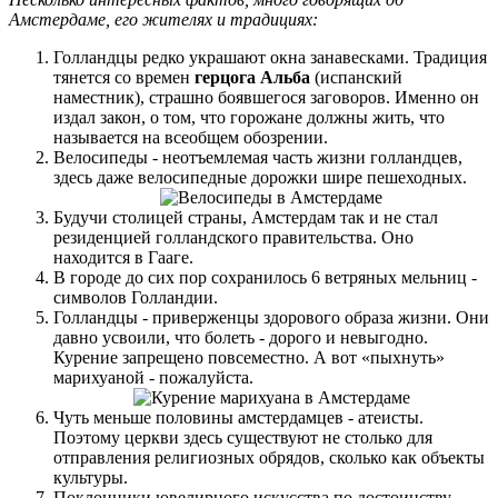
Амстердаме, его жителях и традициях:
Голландцы редко украшают окна занавесками. Традиция
тянется со времен
герцога Альба
(испанский
наместник), страшно боявшегося заговоров. Именно он
издал закон, о том, что горожане должны жить, что
называется на всеобщем обозрении.
Велосипеды - неотъемлемая часть жизни голландцев,
здесь даже велосипедные дорожки шире пешеходных.
Будучи столицей страны, Амстердам так и не стал
резиденцией голландского правительства. Оно
находится в Гааге.
В городе до сих пор сохранилось 6 ветряных мельниц -
символов Голландии.
Голландцы - приверженцы здорового образа жизни. Они
давно усвоили, что болеть - дорого и невыгодно.
Курение запрещено повсеместно. А вот «пыхнуть»
марихуаной - пожалуйста.
Чуть меньше половины амстердамцев - атеисты.
Поэтому церкви здесь существуют не столько для
отправления религиозных обрядов, сколько как объекты
культуры.
Поклонники ювелирного искусства по достоинству