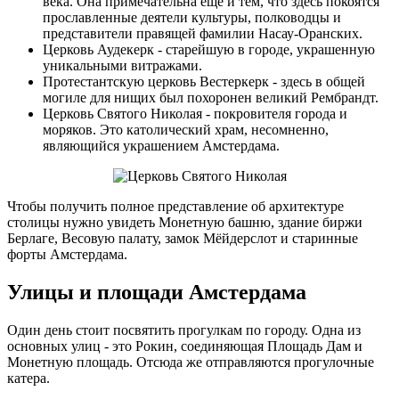
века. Она примечательна еще и тем, что здесь покоятся
прославленные деятели культуры, полководцы и
представители правящей фамилии Насау-Оранских.
Церковь Аудекерк - старейшую в городе, украшенную
уникальными витражами.
Протестантскую церковь Вестеркерк - здесь в общей
могиле для нищих был похоронен великий Рембрандт.
Церковь Святого Николая - покровителя города и
моряков. Это католический храм, несомненно,
являющийся украшением Амстердама.
Чтобы получить полное представление об архитектуре
столицы нужно увидеть Монетную башню, здание биржи
Берлаге, Весовую палату, замок Мёйдерслот и старинные
форты Амстердама.
Улицы и площади Амстердама
Один день стоит посвятить прогулкам по городу. Одна из
основных улиц - это Рокин, соединяющая Площадь Дам и
Монетную площадь. Отсюда же отправляются прогулочные
катера.