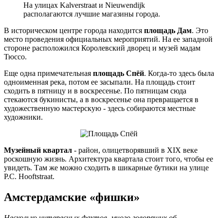
На улицах Kalverstraat и Nieuwendijk
располагаются лучшие магазины города.
В историческом центре города находится
площадь Дам
. Это
место проведения официальных мероприятий. На ее западной
стороне расположился Королевский дворец и музей мадам
Тюссо.
Еще одна примечательная
площадь Спёй
. Когда-то здесь была
одноименная река, потом ее засыпали. На площадь стоит
сходить в пятницу и в воскресенье. По пятницам сюда
стекаются букинисты, а в воскресенье она превращается в
художественную мастерскую - здесь собираются местные
художники.
Музейный квартал
- район, олицетворявший в XIX веке
роскошную жизнь. Архитектура квартала стоит того, чтобы ее
увидеть. Там же можно сходить в шикарные бутики на улице
P.C. Hooftstraat.
Амстердамские «фишки»
Несколько интересных фактов, много говорящих об