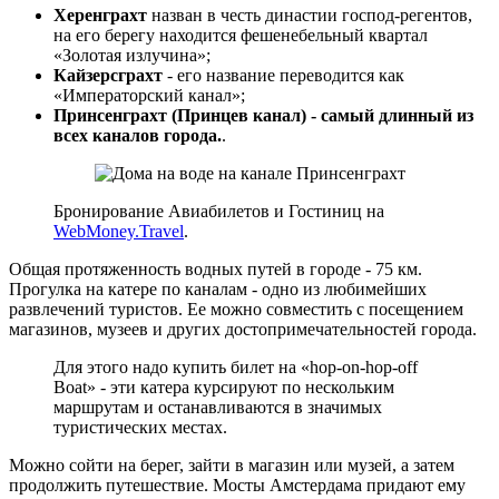
Херенграхт
назван в честь династии господ-регентов,
на его берегу находится фешенебельный квартал
«Золотая излучина»;
Кайзерсграхт
- его название переводится как
«Императорский канал»;
Принсенграхт (Принцев канал) - самый длинный из
всех каналов города.
.
Бронирование Авиабилетов и Гостиниц на
WebMoney.Travel
.
Общая протяженность водных путей в городе - 75 км.
Прогулка на катере по каналам - одно из любимейших
развлечений туристов. Ее можно совместить с посещением
магазинов, музеев и других достопримечательностей города.
Для этого надо купить билет на «hop-on-hop-off
Boat» - эти катера курсируют по нескольким
маршрутам и останавливаются в значимых
туристических местах.
Можно сойти на берег, зайти в магазин или музей, а затем
продолжить путешествие. Мосты Амстердама придают ему