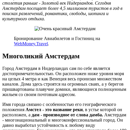
столетия раньше - Золотой век Нидерландов. Сегодня
Амстердам посещает более 4,5 миллионов туристов в год в
поисках развлечений, романтики, свободы, шопинга и
культурного отдыха.
Бронирование Авиабилетов и Гостиниц на
WebMoney.Travel
.
Многоликий Амстердам
Город Амстердам в Нидерландах сам по себе является
достопримечательностью. Он расположен ниже уровня моря
на целых 4 метра и как Венеция весь пронизан множеством
каналов. Дома здесь строятся на огромных сваях, а у берегов
пришвартованы плавучие домики, являющиеся полноценным
жильем со своим почтовым адресом.
Имя города связано с особенностью его географического
положения
Амстел - это название реки
, в устье которой он
расположен, а
дам - производное от слова дамба.
Амстердам
- многонациональный и многоконфессиональный город. Он
давно выработал устойчивость к любому виду