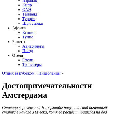
Израиль
Кипр
ОАЭ
Тайланд
Турция
Шри-Ланка
Африка
Египет
Тунис
Билеты
Авиабилеты
Поезд
Отели
Отели
Трансферы
Отдых за рубежом
»
Нидерланды
»
Достопримечательности
Амстердама
Столица королевства Нидерланды получила свой почетный
статус в начале XIX века, хотя ее расцвет пришелся на два