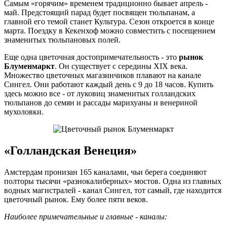
Самым «горячим» временем традиционно бывает апрель -
май. Предстоящий парад будет посвящен тюльпанам, а
главной его темой станет Культура. Сезон откроется в конце
марта. Поездку в Кекенхоф можно совместить с посещением
знаменитых тюльпановых полей.
Еще одна цветочная достопримечательность - это
рынок
Блуменмаркт
. Он существует с середины XIX века.
Множество цветочных магазинчиков плавают на канале
Сингел. Они работают каждый день с 9 до 18 часов. Купить
здесь можно все - от луковиц знаменитых голландских
тюльпанов до семян и рассады марихуаны и венериной
мухоловки.
«Голландская Венеция»
Амстердам пронизан 165 каналами, чьи берега соединяют
полторы тысячи «разнокалиберных» мостов. Одна из главных
водных магистралей - канал Сингел, тот самый, где находится
цветочный рынок. Ему более пяти веков.
Наиболее примечательные и главные - каналы: