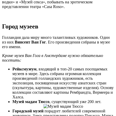
водки» и «Музей секса», побывать на эротическом
представлении театра «Casa Roso».
Город музеев
Голландия дала миру много талантливых художников. Один
из них
Винсент Ван Гог
. Его произведения собраны в музее
его имени.
Кроме музея Ван Гога в Амстердаме нужно обязательно
посетить:
Рейксмузеум
, входящий в топ-20 самых посещаемых
музеев в мире. Здесь собрана огромная коллекция
произведений голландских художников, есть
экспозиция, посвященная искусству азиатских стран
(скульптура, картины, художественные изделия). Основу
коллекции составляют картины Рембрандта, Вермеера и
Халса.
Музей мадам Тюссо
, существующий уже 200 лет.
Городской музей
порадует любителей современной
живописи. Здесь представлены полотна Пикассо, Марка