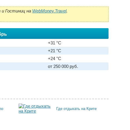
 и Гостиниц на
WebMoney.Travel
.
брь
+31 °C
+21 °C
+24 °C
от 250 000 руб.
по
Где отдыхать на Крите