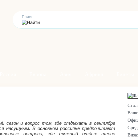
Россия
Европа
Азия
Африка
Билеты
Стол
Валю
Офиц
й сезон и вопрос том, где отдыхать в сентябре
Сред
ся насущным. В основном россияне предпочитают
исленные острова, где пляжный отдых тесно
Виза