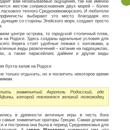
дарит вам незабываемые ощущения, так как именно
яется местом соприкосновения двух морей – более
и ласкового теплого Средиземноморского. И любители
ерфингисты выбирают это место благодаря его
дующие со стороны Эгейского моря, создают просто
а.
мом центре острова, то городской столичный пляж,
 на Родосе. Здесь созданы идеальные условия для
сего берега стоят удобные лежаки с зонтиками, а
ичные виды развлечений – катание на гидроциклах,
ах, а также парасейлинг, дайвинг и другие виды
е только отдыхать, но и посвятить некоторое время
аммам.
тить знаменитый Акрополь Родосский, где
Афины, которой поклонялся великий полководец
ились в древности античные игры в честь бога
и самые знаменитые ораторы Греции. Самая длинная
се и построена она была в период Средневековья для
ватчиков. А
гавань Мандраки
знаменита тем, что