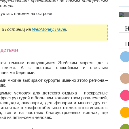
кскурсионными программами по самым интересным
о мира.
Н
 и Гостиниц на
WebMoney.Travel
.
П
 детьми
ется темным волнующимся Эгейским морем, где в
е пляжи. А с востока спокойным и светлым
чаными берегами.
ми многие выбирают курорты именно этого региона –
ию.
имые условия для детского отдыха – прекрасные
фраструктурой и большим количеством развлечений,
лощадки, аквапарки, дельфинарии и многое другое.
иться как в комфортабельных отелях и гостиницах с
, так и на частных благоустроенных виллах, где
ья из пяти–семи человек.