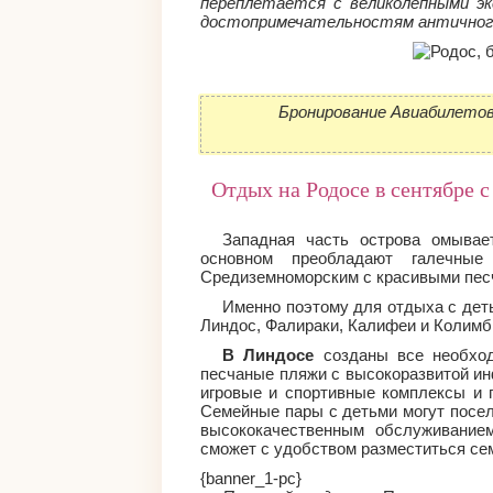
переплетается с великолепными э
достопримечательностям античног
Бронирование Авиабилетов
Отдых на Родосе в сентябре с
Западная часть острова омыва
основном преобладают галечны
Средиземноморским с красивыми пес
Именно поэтому для отдыха с деть
Линдос, Фалираки, Калифеи и Колимб
В Линдосе
созданы все необход
песчаные пляжи с высокоразвитой ин
игровые и спортивные комплексы и п
Семейные пары с детьми могут посел
высококачественным обслуживанием
сможет с удобством разместиться сем
{banner_1-pc}