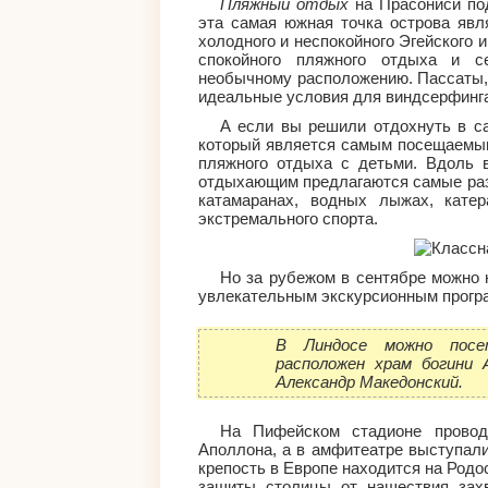
Пляжный отдых
на Прасониси по
эта самая южная точка острова явл
холодного и неспокойного Эгейского 
спокойного пляжного отдыха и с
необычному расположению. Пассаты, 
идеальные условия для виндсерфинг
А если вы решили отдохнуть в са
который является самым посещаемым
пляжного отдыха с детьми. Вдоль в
отдыхающим предлагаются самые разл
катамаранах, водных лыжах, катер
экстремального спорта.
Но за рубежом в сентябре можно н
увлекательным экскурсионным прогр
В Линдосе можно посе
расположен храм богини 
Александр Македонский.
На Пифейском стадионе провод
Аполлона, а в амфитеатре выступал
крепость в Европе находится на Родо
защиты столицы от нашествия зах