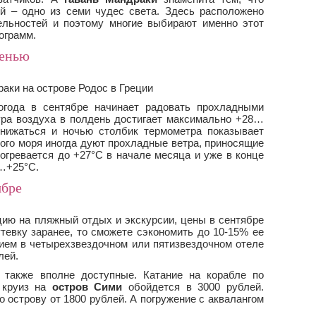
й – одно из семи чудес света. Здесь расположено
ельностей и поэтому многие выбирают именно этот
ограмм.
сенью
огода в сентябре начинает радовать прохладными
ура воздуха в полдень достигает максимально +28…
снижаться и ночью столбик термометра показывает
кого моря иногда дуют прохладные ветра, приносящие
рогревается до +27°С в начале месяца и уже в конце
3…+25°С.
ябре
цию на пляжный отдых и экскурсии, цены в сентябре
тевку заранее, то сможете сэкономить до 10-15% ее
ием в четырехзвездочном или пятизвездочном отеле
лей.
 также вполне доступные. Катание на корабле по
 круиз на
остров Сими
обойдется в 3000 рублей.
 острову от 1800 рублей. А погружение с аквалангом