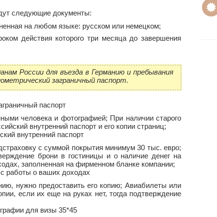
дут следующие документы:
лненная на любом языке: русском или немецком;
роком действия которого три месяца до завершения
данам России для въезда в Германию и пребывания
иометрический заграничный паспорт.
нными человека и фотографией; При наличии старого
ссийский внутренний паспорт и его копии страниц;
страховку с суммой покрытия минимум 30 тыс. евро;
верждение брони в гостиницы и о наличие денег на
ходах, заполненная на фирменном бланке компании;
ию, нужно предоставить его копию; Авиабилеты или
опии, если их еще на руках нет, тогда подтверждение