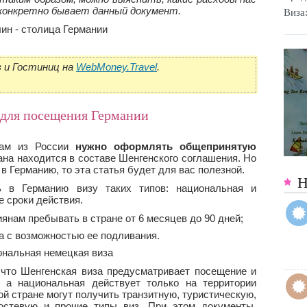
 конкретно бывает данный документ.
Виза
 и Гостиниц на
WebMoney.Travel
.
 для посещения Германии
там из России
нужно оформлять общепринятую
рана находится в составе Шенгенского соглашения. Но
 в Германию, то эта статья будет для вас полезной.
Н
ь в Германию визу таких типов: национальная и
 сроки действия.
янам пребывать в стране от 6 месяцев до 90 дней;
а с возможностью ее подливания.
 что Шенгенская виза предусматривает посещение и
, а национальная действует только на территории
той стране могут получить транзитную, туристическую,
гостевую и прочие типы виз. При этом документы,