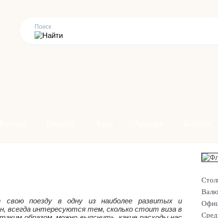
Россия
Европа
Азия
Африка
Билеты
Стол
Валю
т свою поезду в одну из наиболее развитых и
Офиц
, всегда интересуются тем, сколько стоит виза в
Сред
таким образом, можно выяснить, какие расходы нас