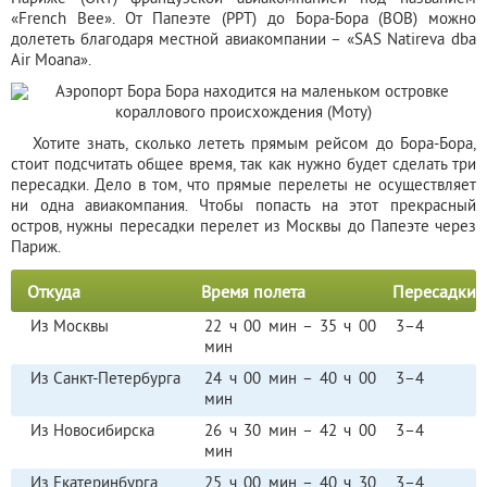
«French Bee». От Папеэте (PPT) до Бора-Бора (BOB) можно
долететь благодаря местной авиакомпании – «SAS Natireva dba
Air Moana».
Хотите знать, сколько лететь прямым рейсом до Бора-Бора,
стоит подсчитать общее время, так как нужно будет сделать три
пересадки. Дело в том, что прямые перелеты не осуществляет
ни одна авиакомпания. Чтобы попасть на этот прекрасный
остров, нужны пересадки перелет из Москвы до Папеэте через
Париж.
Откуда
Время полета
Пересадки
Из Москвы
22 ч 00 мин – 35 ч 00
3–4
мин
Из Санкт-Петербурга
24 ч 00 мин – 40 ч 00
3–4
мин
Из Новосибирска
26 ч 30 мин – 42 ч 00
3–4
мин
Из Екатеринбурга
25 ч 00 мин – 40 ч 30
3–4