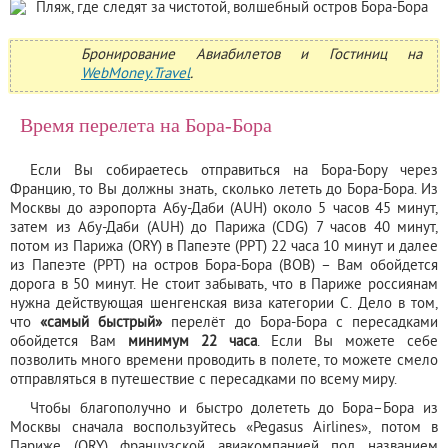
Бронирование Авиабилетов и Гостиниц на
WebMoney.Travel
.
Время перелета на Бора-Бора
Если Вы собираетесь отправиться на Бора-Бору через
Францию, то Вы должны знать, сколько лететь до Бора-Бора. Из
Москвы до аэропорта Абу-Даби (AUH) около 5 часов 45 минут,
затем из Абу-Даби (AUH) до Парижа (CDG) 7 часов 40 минут,
потом из Парижа (ORY) в Папеэте (PPT) 22 часа 10 минут и далее
из Папеэте (PPT) на остров Бора-Бора (BOB) – Вам обойдется
дорога в 50 минут. Не стоит забывать, что в Париже россиянам
нужна действующая шенгенская виза категории C. Дело в том,
что
«самый быстрый»
перелёт до Бора-Бора с пересадками
обойдется Вам
минимум 22 часа
. Если Вы можете себе
позволить много времени проводить в полете, то можете смело
отправляться в путешествие с пересадками по всему миру.
Чтобы благополучно и быстро долететь до Бора–Бора из
Москвы сначала воспользуйтесь «Pegasus Airlines», потом в
Париже (ORY) французской авиакомпанией под названием