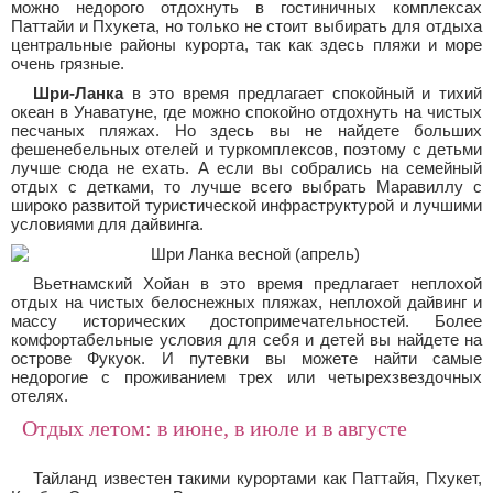
можно недорого отдохнуть в гостиничных комплексах
Паттайи и Пхукета, но только не стоит выбирать для отдыха
центральные районы курорта, так как здесь пляжи и море
очень грязные.
Шри-Ланка
в это время предлагает спокойный и тихий
океан в Унаватуне, где можно спокойно отдохнуть на чистых
песчаных пляжах. Но здесь вы не найдете больших
фешенебельных отелей и туркомплексов, поэтому с детьми
лучше сюда не ехать. А если вы собрались на семейный
отдых с детками, то лучше всего выбрать Маравиллу с
широко развитой туристической инфраструктурой и лучшими
условиями для дайвинга.
Вьетнамский Хойан в это время предлагает неплохой
отдых на чистых белоснежных пляжах, неплохой дайвинг и
массу исторических достопримечательностей. Более
комфортабельные условия для себя и детей вы найдете на
острове Фукуок. И путевки вы можете найти самые
недорогие с проживанием трех или четырехзвездочных
отелях.
Отдых летом: в июне, в июле и в августе
Тайланд известен такими курортами как Паттайя, Пхукет,