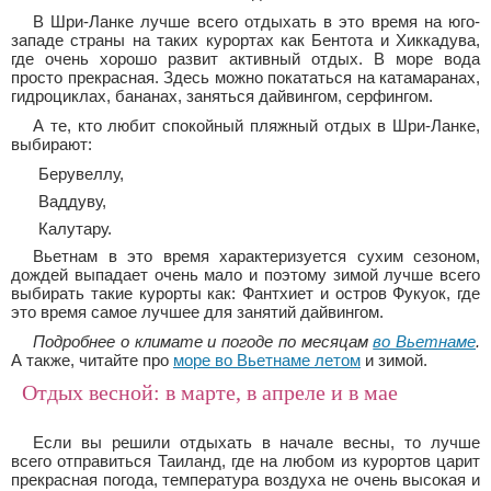
В Шри-Ланке лучше всего отдыхать в это время на юго-
западе страны на таких курортах как Бентота и Хиккадува,
где очень хорошо развит активный отдых. В море вода
просто прекрасная. Здесь можно покататься на катамаранах,
гидроциклах, бананах, заняться дайвингом, серфингом.
А те, кто любит спокойный пляжный отдых в Шри-Ланке,
выбирают:
Берувеллу,
Ваддуву,
Калутару.
Вьетнам в это время характеризуется сухим сезоном,
дождей выпадает очень мало и поэтому зимой лучше всего
выбирать такие курорты как: Фантхиет и остров Фукуок, где
это время самое лучшее для занятий дайвингом.
Подробнее о климате и погоде по месяцам
во Вьетнаме
.
А также, читайте про
море во Вьетнаме летом
и зимой.
Отдых весной: в марте, в апреле и в мае
Если вы решили отдыхать в начале весны, то лучше
всего отправиться Таиланд, где на любом из курортов царит
прекрасная погода, температура воздуха не очень высокая и