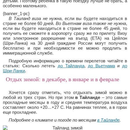
детьми. Поэтому ребенка в такую поездку лучше не брать, а
особенно маленького.
{banner_1-pc}
В Таиланд виза не нужна
, если вы будете находиться в
стране не более 60 дней.
Во Вьетнам виза также не нужна
,
если вы будете находиться в стране не более 45 дней, то
получить ее сможете в аэропорту сразу же по прилету. Визу
или электронное разрешение на въезд (ETA) на Цейлон
(Шри-Ланка) на 30 дней граждане России могут получить
бесплатно и при необходимости ее можно продлить в
иммиграционной службе.
Подробную информацию о времени перелетов читайте в
статьях: Сколько лететь
до Тайланда
,
до Вьетнама
и
до
Шри-Ланки
.
Отдых зимой: в декабре, в январе и в феврале
Хочется сразу отметить, что отдыхать зимой можно в
любой из трех стран. Но при этом
в Тайланде
– это самые
прохладные месяцы в году и средняя температура воздуха
составляет около +20…+27 C. На равнинах теплее, а в горах
еще прохладнее.
Подробнее о климате и погоде по месяцам
в Тайланде
.