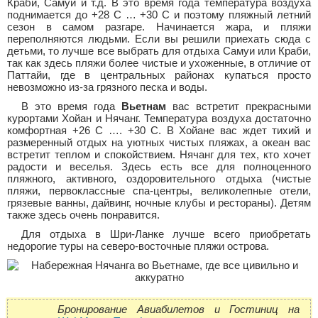
Краби, Самуи и т.д. В это время года температура воздуха
поднимается до +28 C … +30 C и поэтому пляжный летний
сезон в самом разгаре. Начинается жара, и пляжи
переполняются людьми. Если вы решили приехать сюда с
детьми, то лучше все выбрать для отдыха Самуи или Краби,
так как здесь пляжи более чистые и ухоженные, в отличие от
Паттайи, где в центральных районах купаться просто
невозможно из-за грязного песка и воды.
В это время года
Вьетнам
вас встретит прекрасными
курортами Хойан и Нячанг. Температура воздуха достаточно
комфортная +26 C …. +30 C. В Хойане вас ждет тихий и
размеренный отдых на уютных чистых пляжах, а океан вас
встретит теплом и спокойствием. Нячанг для тех, кто хочет
радости и веселья. Здесь есть все для полноценного
пляжного, активного, оздоровительного отдыха (чистые
пляжи, первоклассные спа-центры, великолепные отели,
грязевые ванны, дайвинг, ночные клубы и рестораны). Детям
также здесь очень понравится.
Для отдыха в Шри-Ланке лучше всего приобретать
недорогие туры на северо-восточные пляжи острова.
Бронирование Авиабилетов и Гостиниц на