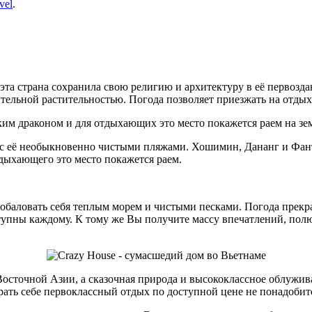
vel
.
эта страна сохранила свою религию и архитектуру в её первозд
ельной растительностью. Погода позволяет приезжать на отдых
им драконом и для отдыхающих это место покажется раем на зе
с её необыкновенно чистыми пляжами. Хошимин, Дананг и Фанть
дыхающего это место покажется раем.
побаловать себя теплым морем и чистыми песками. Погода прекр
ступны каждому. К тому же Вы получите массу впечатлений, по
осточной Азии, а сказочная природа и высококлассное облужи
рать себе первоклассный отдых по доступной цене не понадобит