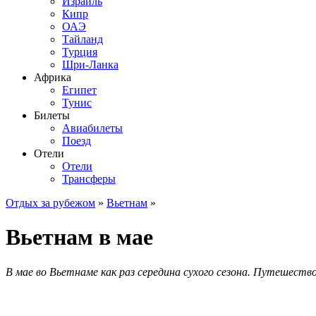
Израиль
Кипр
ОАЭ
Тайланд
Турция
Шри-Ланка
Африка
Египет
Тунис
Билеты
Авиабилеты
Поезд
Отели
Отели
Трансферы
Отдых за рубежом
»
Вьетнам
»
Вьетнам в мае
В мае во Вьетнаме как раз середина сухого сезона. Путешест