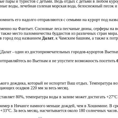
ые пары и туристов с детьми. Ведь отдых с детьми в любом кур
ные воды, лечебная соленая морская вода, белоснежный песок и
апомнить его надолго отправляются с семьями на курорт под назв
ь именно на Фантьет. Сосновые леса песчаные дюны, серферы на 
 а также место паломничества буддистов из различных стран мира
в город под названием
Далат
, к Чамским башням, а также к по
 отправляйтесь во Вьетнам и не упустите возможность посетить
нького дождика, который не испортит Ваш отдых. Температура в
дающих осадков 220 мм за весь месяц.
ставляет 80%, температура воды в заливе может достигать +27°
пример в Нячанге намного меньше дождей, чем в Хошимине. В сре
33°С. За весь месяц, насчитывается около 180 солнечных часов.