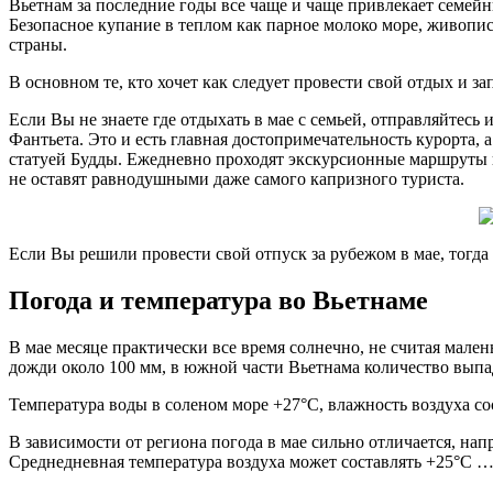
Вьетнам за последние годы все чаще и чаще привлекает семейн
Безопасное купание в теплом как парное молоко море, живопис
страны.
В основном те, кто хочет как следует провести свой отдых и з
Если Вы не знаете где отдыхать в мае с семьей, отправляйтес
Фантьета. Это и есть главная достопримечательность курорта,
статуей Будды. Ежедневно проходят экскурсионные маршруты 
не оставят равнодушными даже самого капризного туриста.
Если Вы решили провести свой отпуск за рубежом в мае, тогда
Погода и температура во Вьетнаме
В мае месяце практически все время солнечно, не считая мале
дожди около 100 мм, в южной части Вьетнама количество выпа
Температура воды в соленом море +27°С, влажность воздуха со
В зависимости от региона погода в мае сильно отличается, на
Среднедневная температура воздуха может составлять +25°С …+