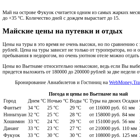
Май на острове Фукуок считается одним из самых жарких месяц
до +35 °С. Количество дней с дождем вырастает до 15.
Майские цены на путевки и отдых
Цены на туры в это время не очень высоки, но по сравнению с
рублей. Цена на туры зависит не только от туроператора, но 
пребывания в недорогом, но очень уютном отеле можно отдать о
Цены во Вьетнаме относительно невысокие, ведь если Вы выбе
придется выложить от 180000 до 200000 рублей за две недели о
Бронирование Авиабилетов и Гостиниц на
WebMoney.Tra
Погода и цены во Вьетнаме на май
Город
Днем °C
Ночью °C
Воды °C
Туры на двоих
Осадки
Фантьет
34 °C
25 °C
29 °C
от 116000 руб.
61 мм
Ниньтхуан
32 °C
25 °C
28 °C
от 158000 руб.
84 мм
Хошимин
33 °C
24 °C
29 °C
от 151000 руб.
56 мм
Дананг
33 °C
23 °C
27 °C
от 210000 руб.
110 мм
Фукуок
33 °C
30 °C
30 °C
от 108000 руб.
125 мм