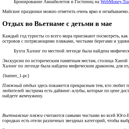
Бронирование Авиабилетов и Гостиниц на
WebMoney.Tra
Майские праздники можно отметить очень ярко и незабываемо.
Отдых во Вьетнаме с детьми в мае
Каждый год туристы со всего мира приезжают посмотреть, как 
островов с потрясающими пляжами, чистыми берегами и удивит
Бухта Халонг по местной легенде была найдена мифическ
Экскурсии по историческим памятным местам, столица Ханой 
Халонг по легенде была найдена мифическим драконом, для от
{banner_1-pc}
Пляжный отдых
здесь покажется прекрасным тем, кто любит 
любителей экстрима есть дайвинг–клубы, которые по цене до
найдете жемчужину.
Вьетнамские пляжи
считаются самыми чистыми во всей Юго-В
городках есть отели различных звездных категорий, чтобы выб