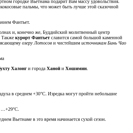
ортном городке Вьетнама подарит Вам массу удовольствия.
 кокосовые пальмы, что может быть лучше этой сказочной
анием Фантьет.
волнах и, конечно же, Буддийский молитвенный центр
. Также
курорт Фантьет
славится самой большой каменной
трясающему
озеру Лотосов
и чистейшим
источникам Бинь Чао
бухту Халонг
и города
Ханой
и
Хошимин
.
оздуха в среднем +30°С. Изредка могут пройти небольшие
С …+29°С.
днем Вьетнаме в это время начинается сухой сезон.