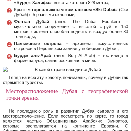
«Бурдж-Халифа»
, высота которого 828 метра;
Крытым
горнолыжным комплексом «Ski Dubai»
(Ски
Дубай) с 5 разными склонами;
Фонтан Дубай
(англ. The Dubai Fountain) –
музыкальное сооружение с высотой струй в 150
метров, система способна поднять в воздух более 83
тонн воды;
Пальмовые острова
– архипелаг искусственных
островов в Персидском заливе у побережья Дубая;
Бурдж аль-Араб
(англ. Burj Al Arab) – гостиница в
форме паруса, самая роскошная в мире.
Глядя на всю эту красоту, понимаешь, почему в Дубай так
стремятся туристы.
Месторасположение Дубая с географической
точки зрения
Не последнюю роль в развитии Дубая сыграло и его
месторасположение. Если посмотреть по карте, то город
является частью Объединенных Арабских Эмиратов,
которые располагаются на континенте Евразии. С
Африканским материком его разделяет всего лишь Красное