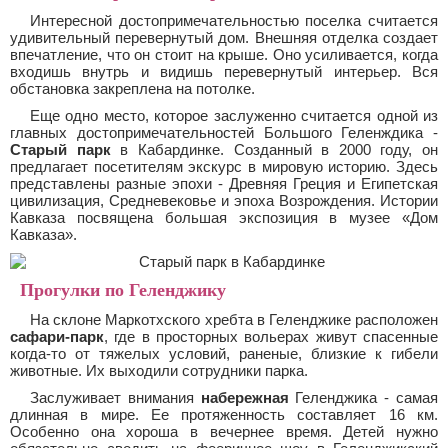
Интересной достопримечательностью поселка считается
удивительный перевернутый дом. Внешняя отделка создает
впечатление, что он стоит на крыше. Оно усиливается, когда
входишь внутрь и видишь перевернутый интерьер. Вся
обстановка закреплена на потолке.
Еще одно место, которое заслуженно считается одной из
главных достопримечательностей Большого Геленждика -
Старый парк
в Кабардинке. Созданный в 2000 году, он
предлагает посетителям экскурс в мировую историю. Здесь
представлены разные эпохи - Древняя Греция и Египетская
цивилизация, Средневековье и эпоха Возрождения. Истории
Кавказа посвящена большая экспозиция в музее «Дом
Кавказа».
Прогулки по Геленджику
На склоне Маркотхского хребта в Геленджике расположен
сафари-парк
, где в просторных вольерах живут спасенные
когда-то от тяжелых условий, раненые, близкие к гибели
животные. Их выходили сотрудники парка.
Заслуживает внимания
набережная
Геленджика - самая
длинная в мире. Ее протяженность составляет 16 км.
Особенно она хороша в вечернее время. Детей нужно