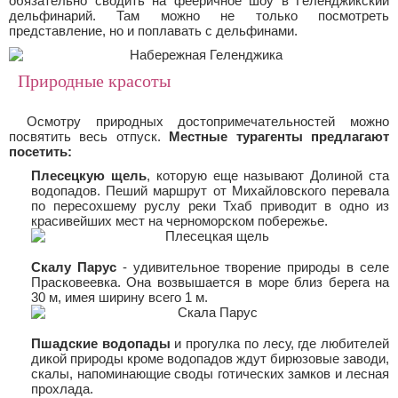
обязательно сводить на фееричное шоу в Геленджикский
дельфинарий. Там можно не только посмотреть
представление, но и поплавать с дельфинами.
Природные красоты
Осмотру природных достопримечательностей можно
посвятить весь отпуск.
Местные турагенты предлагают
посетить:
Плесецкую щель
, которую еще называют Долиной ста
водопадов. Пеший маршрут от Михайловского перевала
по пересохшему руслу реки Тхаб приводит в одно из
красивейших мест на черноморском побережье.
Скалу Парус
- удивительное творение природы в селе
Прасковеевка. Она возвышается в море близ берега на
30 м, имея ширину всего 1 м.
Пшадские водопады
и прогулка по лесу, где любителей
дикой природы кроме водопадов ждут бирюзовые заводи,
скалы, напоминающие своды готических замков и лесная
прохлада.