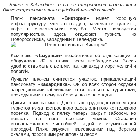
Ближе к Кабардинке и на ее территории начинаются
благоустроенные пляжи с удобной мелкой галькой:
Пляж пансионата
«Виктория»
имеет хорошую
инфраструктуру. Здесь есть душ, раздевалки, туалеты,
кафе и спасательная служба. Место пользуется
популярностью, здесь отдыхают туристы из
Новороссийска, Кабардинки и Геленджика.
Комплекс
«Лазурный»
позаботился об отдыхающих и
оборудовал 80 м пляжа всем необходимым. Здесь
удобно отдыхать с детьми, так как вход в море мелкий и
пологий.
Лучшим пляжем считается участок, принадлежащий
пансионату
«Кабардинка»
. Он со всех сторон окружен
запрещающими табличками, хотя реально за туристами,
проходящими к нему по берегу никто не следит.
Дикий
пляж на мысе Дооб стал труднодоступным для
туристов из-за построенного здесь элитного коттеджного
поселка. Подход к пляжу теперь закрыт забором, но
попасть на него все-таки можно. Старания
вознаграждаются чистейшей водой и изумительной
природой. Пляж окружен нависающими над берегом
скалами, поросшими реликтовым лесом.