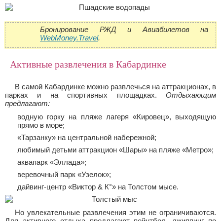
Бронирование РЖД и Авиабилетов на
WebMoney.Travel
.
Активные развлечения в Кабардинке
В самой Кабардинке можно развлечься на аттракционах, в
парках и на спортивных площадках.
Отдыхающим
предлагают:
водную горку на пляже лагеря «Кировец», выходящую
прямо в море;
«Тарзанку» на центральной набережной;
любимый детьми аттракцион «Шары» на пляже «Метро»;
аквапарк «Эллада»;
веревочный парк «Узелок»;
дайвинг-центр «Виктор & К°» на Толстом мысе.
Но увлекательные развлечения этим не ограничиваются.
Для активного отдыха предлагают пейнтбол, джиппинг по