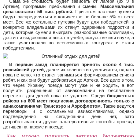
Сама же стоимость будет зависеть от лагеря (их 9 в
Артеке), программы пребывания и смены.
Максимальная
цена составит 59 тыс. рублей.
При этом платные путевки
будут распределяться в количестве не больше 5% от всех
мест. Все же остальные путевки будут для победителей, а
конкретно владельцами их станут одаренные подростки и
дети, которые сумели выиграть разнообразные олимпиады,
достигли выдающихся высот в учебе, искусстве или науке, а
также участвовали во всевозможных конкурсах и стали
победителями.
В первый заезд планируется принять около 4 тыс.
российский детей,
далее их количество увеличится, однако
пока не ясно, кто станет заниматься формированием списка
ребят, и как они будут добираться до Артека. Все дело в том,
что через Украину поезда могут уже и не ходить, а вот
получить разрешения от авиакомпаний на бесплатные
перелеты для детей пока не удается. Среди
бюджетных
рейсов на 600 мест подписана договоренность только с
авиакомпаниями Трансаэро и Аэрофлотом
. Также ведутся
переговоры и с остальными авиакомпаниями, однако
подтверждения на сегодняшний день нет, зато
разрабатываются другие альтернативные способы проезда
детишек на пароме и поезде.
Как можно получить детскую бюджетную