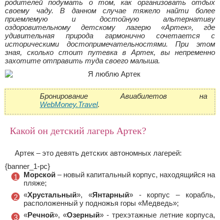
родителей подумать о том, как организовать отдых
своему чаду. В данном случае тяжело найти более
приемлемую и достойную альтернативу
оздоровительному детскому лагерю «Артек», где
удивительная природа гармонично сочетается с
историческими достопримечательностями. При этом
зная, сколько стоит путевка в Артек, вы непременно
захотите отправить туда своего малыша.
Бронирование Авиабилетов на
WebMoney.Travel
.
Какой он детский лагерь Артек?
Артек – это девять детских автономных лагерей:
{banner_1-pc}
Морской
– новый капитальный корпус, находящийся на
пляже;
«
Хрустальный
», «
Янтарный
» - корпус – корабль,
расположенный у подножья горы «Медведь»;
«
Речной
», «
Озерный
» - трехэтажные летние корпуса,