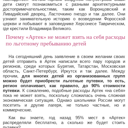
дети смогут познакомиться с разными архитектурными
достопримечательностями, таким как Воронцовский и
Ливадийский дворец, Ласточкино гнездо и так далее. Они
узнают занимательную историю о возведении Форосской
церкви и побывают в заповеднике Херсонесе Таврическом,
где крестили Владимира Великого.
Почему «Артек» не может взять на себя расходы
по льготному пребыванию детей
На сегодняшний день заявление в своем желании своих
детей отправить в Артек написали всего пару городов и
регионов, среди которых Бурятия, Татарстан, Московская
область, Санкт-Петербург, Иркутск и так далее. Между
прочим,
для многих детей из организованных групп
можно будет приобрести льготные путевки, то есть,
регион оплачивает, как правило, до 90% стоимости
путевки
. К сожалению, подобные расходы Артек «на себя»
пока не может взять, поскольку сложилась очень сложная
экономическая ситуация. Однако школьники России могут
посетить и другие лагеря, не только частные, но и
коммерческие.
Как вы знаете, год назад 95% мест в «Артек»
распределяли бесплатно, а сколько же будет стоить
путевки?