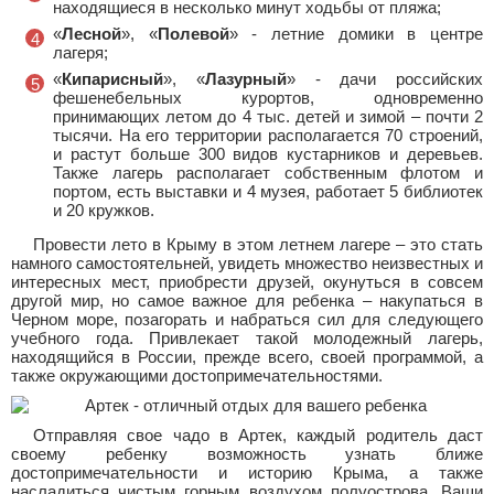
находящиеся в несколько минут ходьбы от пляжа;
«
Лесной
», «
Полевой
» - летние домики в центре
лагеря;
«
Кипарисный
», «
Лазурный
» - дачи российских
фешенебельных курортов, одновременно
принимающих летом до 4 тыс. детей и зимой – почти 2
тысячи. На его территории располагается 70 строений,
и растут больше 300 видов кустарников и деревьев.
Также лагерь располагает собственным флотом и
портом, есть выставки и 4 музея, работает 5 библиотек
и 20 кружков.
Провести лето в Крыму в этом летнем лагере – это стать
намного самостоятельней, увидеть множество неизвестных и
интересных мест, приобрести друзей, окунуться в совсем
другой мир, но самое важное для ребенка – накупаться в
Черном море, позагорать и набраться сил для следующего
учебного года. Привлекает такой молодежный лагерь,
находящийся в России, прежде всего, своей программой, а
также окружающими достопримечательностями.
Отправляя свое чадо в Артек, каждый родитель даст
своему ребенку возможность узнать ближе
достопримечательности и историю Крыма, а также
насладиться чистым горным воздухом полуострова. Ваши