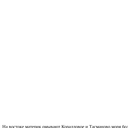
На востоке материк омывают Коралловое и Тасманово моря бол