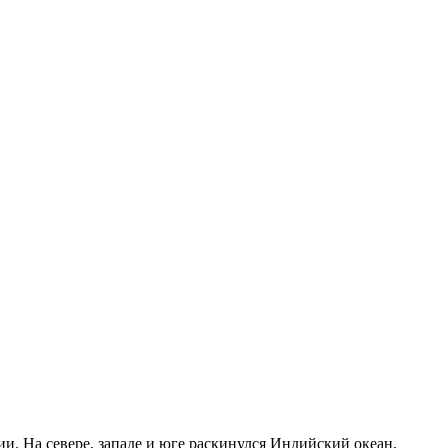
и. На севере, западе и юге раскинулся Индийский океан,