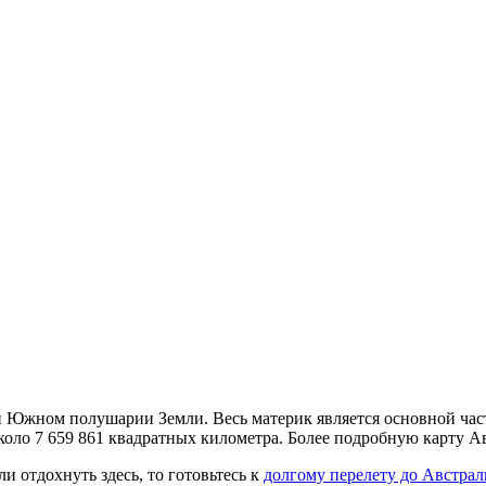
 Южном полушарии Земли. Весь материк является основной част
оло 7 659 861 квадратных километра. Более подробную карту Ав
и отдохнуть здесь, то готовьтесь к
долгому перелету до Австра