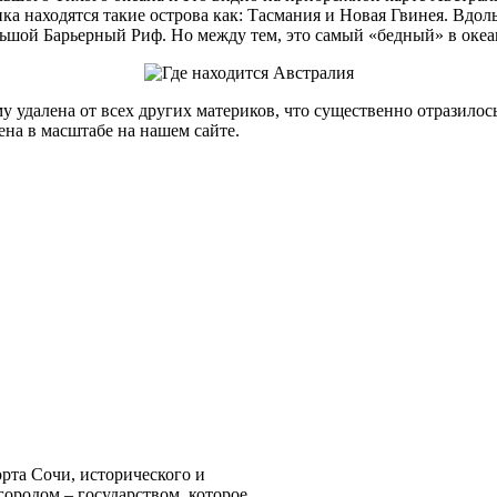
а находятся такие острова как: Тасмания и Новая Гвинея. Вдоль
ьшой Барьерный Риф. Но между тем, это самый «бедный» в океа
удалена от всех других материков, что существенно отразилось
на в масштабе на нашем сайте.
орта Сочи, исторического и
городом – государством, которое