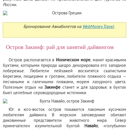
России.
Бронирование Авиабилетов на
WebMoney.Travel
.
Остров Закинф: рай для занятий дайвингом
Остров располагается в
Ионическом море
, манит красивыми
бухтами, которыми природа щедро декорировала его западное
побережье. Любители пейзажей восхитятся скалистыми
берегами, пещерами и гротами, любители пляжного отдыха —
песчаными и галечными пляжами, морем лазурного цвета.
Полезным отдых на
Закинфе
станет и для здоровья: в бухтах
бьют целебные сероводородные источники.
Юг и юго-восток остров покажется лакомым кусочком
любителям дайвинга. В морском заповеднике обитают
диковинные представители животного мира. Север
примечателен изумительной бухтой
Навайо
, «голубыми»