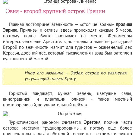
Эвия - второй крупный остров Греции
Главная достопримечательность — «стоячие волны»
пролива
Эврипа
. Приливы и отливы здесь происходят каждые 5 часов,
поэтому волна будто застывает на месте. Феноменом
интересовался еще Аристотель, но загадка и ныне не разгадана!
Второй по значимости магнит для туристов — окаменелый лес
Керасьи
, древний лес, который тысячелетия назад был затоплен
вулканической магмой.
Иное его название — Эвбея, остров, по размерам
уступающий только Криту.
Гористый ландшафт, буйная зелень, цветущие сады,
виноградники и плантации оливок - таков местный
противоречивый, но удивительный пейзаж.
Туристическим районом считается
Эретрия
, прочие части
острова местами труднопроходимы, а потому еще более
привлекательны для любителей треккинга, экстрима и дикого