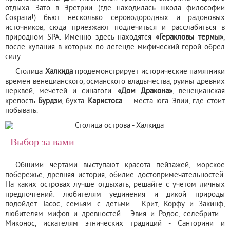
отдыха. Зато в Эретрии (где находилась школа философии
Сократа!) бьют несколько сероводородных и радоновых
источников, сюда приезжают подлечиться и расслабиться в
природном SPA. Именно здесь находятся
«Геракловы термы»
,
после купания в которых по легенде мифический герой обрел
силу.
Столица
Халкида
продемонстрирует исторические памятники
времен венецианского, османского владычества, руины древних
церквей, мечетей и синагоги.
«Дом Дракона»
, венецианская
крепость
Бурдзи
, бухта
Каристоса
— места юга Эвии, где стоит
побывать.
Выбор за вами
Общими чертами выступают красота пейзажей, морское
побережье, древняя история, обилие достопримечательностей.
На каких островах лучше отдыхать, решайте с учетом личных
предпочтений: любителям уединения и дикой природы
подойдет Тасос, семьям с детьми - Крит, Корфу и Закинф,
любителям мифов и древностей - Эвия и Родос, селебрити -
Миконос, искателям этнических традиций - Санторини и