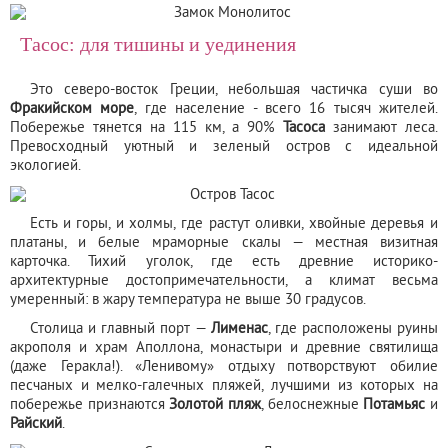
Тасос: для тишины и уединения
Это северо-восток Греции, небольшая частичка суши во
Фракийском море
, где население - всего 16 тысяч жителей.
Побережье тянется на 115 км, а 90%
Тасоса
занимают леса.
Превосходный уютный и зеленый остров с идеальной
экологией.
Есть и горы, и холмы, где растут оливки, хвойные деревья и
платаны, и белые мраморные скалы — местная визитная
карточка. Тихий уголок, где есть древние историко-
архитектурные достопримечательности, а климат весьма
умеренный: в жару температура не выше 30 градусов.
Столица и главный порт —
Лименас
, где расположены руины
акрополя и храм Аполлона, монастыри и древние святилища
(даже Геракла!). «Ленивому» отдыху потворствуют обилие
песчаных и мелко-галечных пляжей, лучшими из которых на
побережье признаются
Золотой пляж
, белоснежные
Потамьяс
и
Райский
.