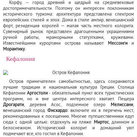
Корфу, — город древний и щедрый на средневековые
достопримечательности. Поэтому он интересен поклонникам
исторического туризма: архитектура представлена спектром
европейских стилей и эпох. Дома в стиле ампир, венецианский
форт, резиденция королей — малая часть местного колорита.
Сувенирный рынок представлен драгоценными украшениями
ручной работы, мраморными статуэтками, кружевами.
Известнейшими курортами острова называют
Мессонги
и
Мораитику
.
Кефалония
Остров примечателен самобытностью, здесь сохраняются
лучшие традиции и национальная культура Греции. Столица
Кефалонии
Аргостоли
- обязательный пункт всех туристических
программ, но и вне центра интересного хватает. Пещера
Дрогарати
, деревня Асос, подземное озеро
Мелиссани
,
венецианский город
Фискардо
: включите их в перечень мест,
рекомендованных к посещению. Многие путешественники едут
сюда с одной целью: отдохнуть на пляже
Миртос
, длинном и
белоснежном. Исторический колорит и домашний уют
подмечают все, кто гостил в Кефалонии.