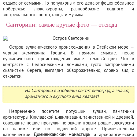
отдыхают семьями. Но популярным его делают фешенебельное
побережье, люкс-курорты, разнообразие водного и
экстремального спорта, танцы и музыка.
Санторини: самые крутые фото — отсюда
Остров вулканического происхождения в Эгейском море —
черная жемчужина Греции. В прямом смысле: песок
вулканического происхождения имеет темный цвет. Что в
контрасте с белоснежными домиками, густо застроившими
скалистые берега, выглядит обворожительно, словно вид с
открытки.
На Санторини в изобилии растет виноград, а значит,
ароматного и вкусного вина хватает!
Непременно посетите потухший вулкан, памятники
архитектуры Кикладской цивилизации, таинственной и древней,
совершите пешие прогулки по эвкалиптовым рощам, экскурсии
на пароме или по подвесной дороге. Примечательны
католический
Доминиканский монастырь
и археологический