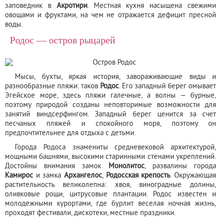
заповедник в
Акротири
. Местная кухня насыщена свежими
овощами и фруктами, на чем не отражается дефицит пресной
воды.
Родос — остров рыцарей
Мысы, бухты, яркая история, завораживающие виды и
разнообразные пляжи: таков
Родос
. Его западный берег омывает
Эгейское море, здесь пляжи галечные, а волны — бурные,
поэтому природой созданы неповторимые возможности для
занятий виндсерфингом. Западный берег ценится за счет
песчаных пляжей и спокойного моря, поэтому он
предпочтительнее для отдыха с детьми.
Города Родоса знамениты средневековой архитектурой,
мощными башнями, высокими старинными стенами укреплений.
Достойны внимания замок
Монолитос
, развалины города
Камирос
и замка
Архангелос
,
Родосская крепость
. Окружающая
растительность великолепна: хвоя, виноградные долины,
оливковые рощи, цитрусовые плантации. Родос известен и
молодежными курортами, где бурлит веселая ночная жизнь,
проходят фестивали, дискотеки, местные праздники.