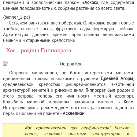
пещерами и зоологическим парком
«Аскос»
, где содержатся
ценные породы животных, собраны растения со всего света.
{banner_1-pc}
Есть, чем заняться и вне побережья. Оливковые рощи, горные
хребты, вековые сосны, фруктовые сады формируют пейзаж.
Архитектура древних времен представлена венецианскими
башнями и старинными крепостями.
Кос - родина Гиппократа
Островок миниатюрен, но богат интересными местами:
одноименная столица познакомит с руинами
Древней Агоры
,
средневековой крепостью рыцарей-иоаннитов, экзотичной
архитектурой мечетей и римских вилл. Гиппократ был родом с
этого острова, теперь его имя носит местный аэропорт.
Колыбель мировой медицины находится именно в
Косе
.
Интересующимся рекомендуем посетить развалины одной из
первых больниц на планете -
Асклепион
.
Кос привлекателен для серфингистов! Мягкие
волны, наличие опытных инструкторов и