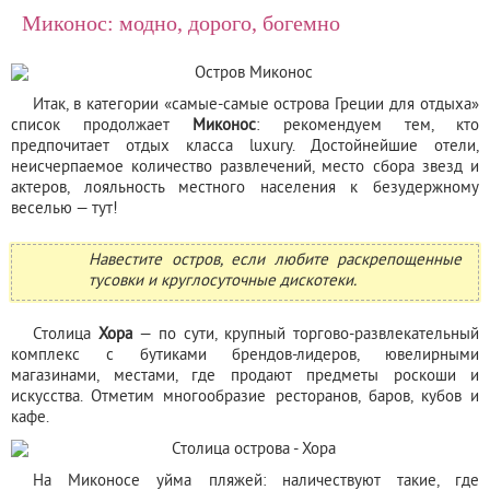
Миконос: модно, дорого, богемно
Итак, в категории «самые-самые острова Греции для отдыха»
список продолжает
Миконос
: рекомендуем тем, кто
предпочитает отдых класса luxury. Достойнейшие отели,
неисчерпаемое количество развлечений, место сбора звезд и
актеров, лояльность местного населения к безудержному
веселью — тут!
Навестите остров, если любите раскрепощенные
тусовки и круглосуточные дискотеки.
Столица
Хора
— по сути, крупный торгово-развлекательный
комплекс с бутиками брендов-лидеров, ювелирными
магазинами, местами, где продают предметы роскоши и
искусства. Отметим многообразие ресторанов, баров, кубов и
кафе.
На Миконосе уйма пляжей: наличествуют такие, где