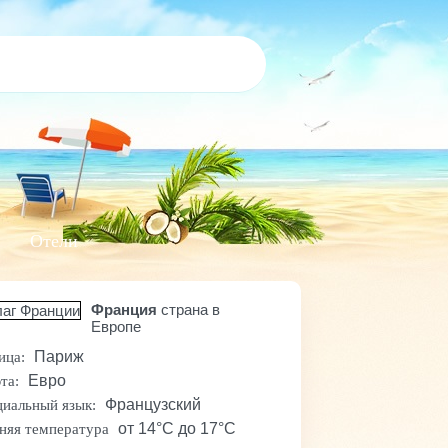
Отели
Франция
страна в
Европе
Париж
ица:
Евро
та:
Французский
иальный язык:
от 14°C до 17°C
няя температура