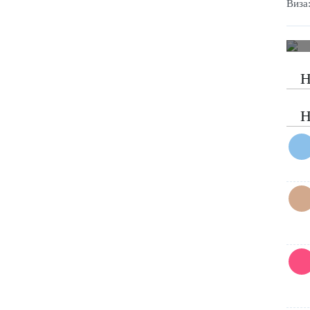
Виза
Н
Н