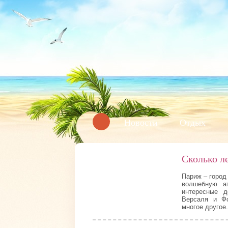
Новости
Отдых
Сколько л
Париж – город
волшебную а
интересные 
Версаля и Ф
многое другое.
13 209
0