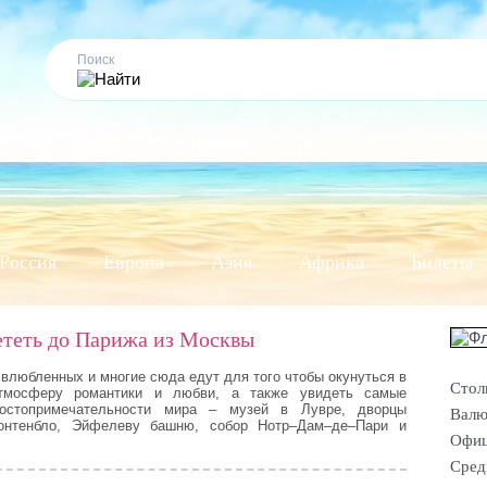
Россия
Европа
Азия
Африка
Билеты
ететь до Парижа из Москвы
 влюбленных и многие сюда едут для того чтобы окунуться в
Стол
тмосферу романтики и любви, а также увидеть самые
достопримечательности мира – музей в Лувре, дворцы
Валю
онтенбло, Эйфелеву башню, собор Нотр–Дам–де–Пари и
Офиц
Сред