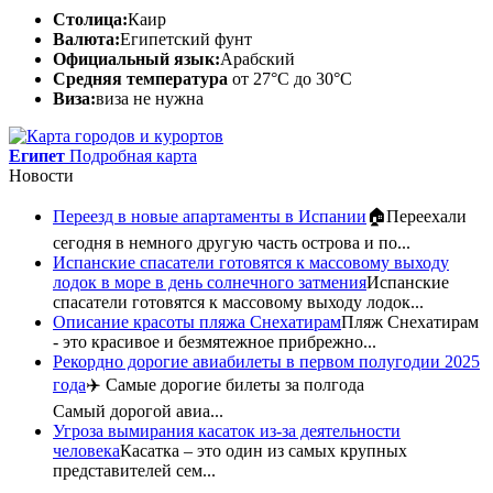
Столица:
Каир
Валюта:
Египетский фунт
Официальный язык:
Арабский
Средняя температура
от 27°C до 30°C
Виза:
виза не нужна
Египет
Подробная карта
Новости
Переезд в новые апартаменты в Испании
🏠Переехали
сегодня в немного другую часть острова и по...
Испанские спасатели готовятся к массовому выходу
лодок в море в день солнечного затмения
Испанские
спасатели готовятся к массовому выходу лодок...
Описание красоты пляжа Снехатирам
Пляж Снехатирам
- это красивое и безмятежное прибрежно...
Рекордно дорогие авиабилеты в первом полугодии 2025
года
✈️ Самые дорогие билеты за полгода
Самый дорогой авиа...
Угроза вымирания касаток из-за деятельности
человека
Касатка – это один из самых крупных
представителей сем...