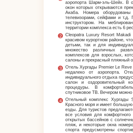
аэропорта Шарм-эль-Шейх. В о
окон которых открываются пре
Акаба. Номера оборудованы
телевизорами, сейфами и т.д.
инструктором. На меблирова
территории комплекса есть 6 ре
Cleopatra Luxury Resort Makad
красивом курортном районе, чт
детьми, так и для индивидуал
множество различных развл
комплексов для взрослых, кот
салоны и прекрасный пляжный о
Отель Хургады Premier Le Reve
недалеко от аэропорта. От
индивидуального отдыха предус
салон и оздоровительный ко
процедуры. В комфортабел
спутниковое ТВ. Вечером можно 
Отельный комплекс Хургады Su
Красного моря и имеет большую
езды. Для туристов предлагают
все условия для комфортного 
открытых бассейнов с солнечн
пляж, и некоторые окна номер
спорта предусмотрены спорт