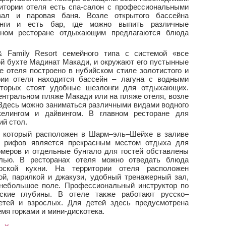
ритории отеля есть спа-салон с профессиональными
зал и паровая баня. Возле открытого бассейна
нги и есть бар, где можно выпить различные
вном ресторане отдыхающим предлагаются блюда
& Family Resort семейного типа с системой «все
ой бухте Мадинат Макади, и окружают его пустынные
 отеля построено в нубийском стиле золотистого и
рии отеля находится бассейн – лагуна с водными
оторых стоят удобные шезлонги для отдыхающих.
центральном пляже Макади или на пляже отеля, возле
 Здесь можно заниматься различными видами водного
келингом и дайвингом. В главном ресторане для
й стол.
e, который расположен в Шарм–эль–Шейхе в заливе
х рифов является прекрасным местом отдыха для
омеров и отдельные бунгало для гостей обставлены
елью. В ресторанах отеля можно отведать блюда
рской кухни. На территории отеля расположен
ой, парилкой и джакузи, удобный тренажерный зал,
небольшое поле. Профессиональный инструктор по
рские глубины. В отеле также работают русско–
етей и взрослых. Для детей здесь предусмотрена
емя горками и мини-дискотека.