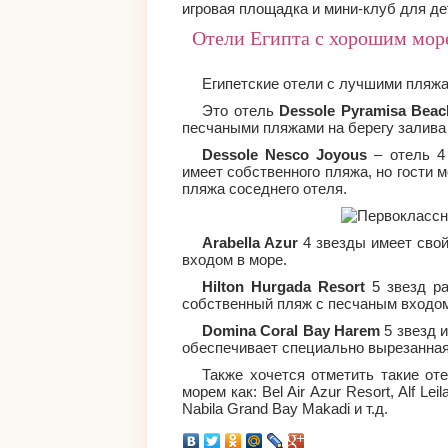
игровая площадка и мини-клуб для де
Отели Египта с хорошим мор
Египетские отели с лучшими пляжа
Это отель
Dessole Pyramisa Beac
песчаными пляжами на берегу залива 
Dessole Nesco Joyous
– отель 4 
имеет собственного пляжа, но гости
пляжа соседнего отеля.
Arabella Azur
4 звезды имеет сво
входом в море.
Hilton Hurgada Resort
5 звезд ра
собственный пляж с песчаным входом
Domina Coral Bay Harem
5 звезд 
обеспечивает специально вырезанная
Также хочется отметить такие о
морем как: Bel Air Azur Resort, Alf Leil
Nabila Grand Bay Makadi и т.д.