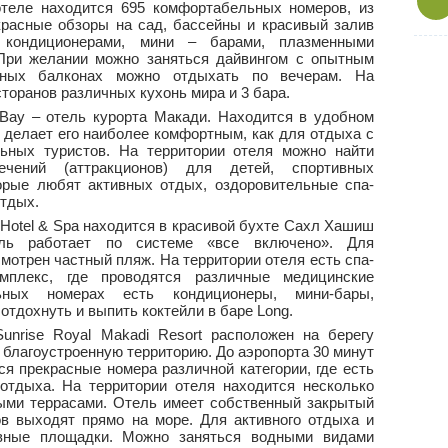
теле находится 695 комфортабельных номеров, из
красные обзоры на сад, бассейны и красивый залив
 кондиционерами, мини – барами, плазменными
 При желании можно заняться дайвингом с опытным
нных балконах можно отдыхать по вечерам. На
сторанов различных кухонь мира и 3 бара.
i Bay – отель курорта Макади. Находится в удобном
о делает его наиболее комфортным, как для отдыха с
ьных туристов. На территории отеля можно найти
ечений (аттракционов) для детей, спортивных
орые любят активных отдых, оздоровительные спа-
тдых.
 Hotel & Spa находится в красивой бухте Сахл Хашиш
ель работает по системе «все включено». Для
мотрен частный пляж. На территории отеля есть спа-
мплекс, где проводятся различные медицинские
ьных номерах есть кондиционеры, мини-бары,
отдохнуть и выпить коктейли в баре Long.
nrise Royal Makadi Resort расположен на берегу
 благоустроенную территорию. До аэропорта 30 минут
ся прекрасные номера различной категории, где есть
отдыха. На территории отеля находится несколько
ыми террасами. Отель имеет собственный закрытый
ов выходят прямо на море. Для активного отдыха и
ивные площадки. Можно заняться водными видами