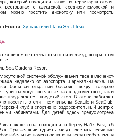
арк, который находится также на территории отеля.
 ресторанах с азиатской, средиземноморской и
ром можно посетить дискотеку или посмотреть
в Египта:
Хургада или Шарм Эль Шейх
.
ды
ски ничем не отличаются от пяти звезд, но при этом
иже.
углосуточной системой обслуживания «все включено»
Акаба недалеко от аэропорта Шарм-эль-Шейха. На
тся большой открытый бассейн, вокруг которого
. Туристы могут поселиться как в одноместных, так и
ане предлагается шведский стол. В отеле работают
но посетить отели – компаньоны SeaLife и SeaClub,
верский клуб и спортивно–оздоровительный центр с
ными кабинетами. Для детей здесь предусмотрена
й «все включено», находится на берегу Набк–Бея, в 5
йха. При желании туристы могут посетить песчаные
мфортабельные номера оснащены всем необходимым