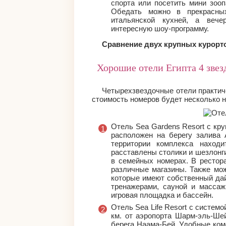
спорта или посетить мини зооп
Обедать можно в прекрасных
итальянской кухней, а вече
интересную шоу-программу.
Сравнение двух крупных курорто
Хорошие отели Египта 4 звез
Четырехзвездочные отели практиче
стоимость номеров будет несколько н
Отель Sea Gardens Resort с кр
расположен на берегу залива 
территории комплекса находи
расставлены столики и шезлонги
в семейных номерах. В рестор
различные магазины. Также мож
которые имеют собственный дай
тренажерами, сауной и массаж
игровая площадка и бассейн.
Отель Sea Life Resort с системо
км. от аэропорта Шарм-эль-Ше
берега Наама-Бей. Удобные ко