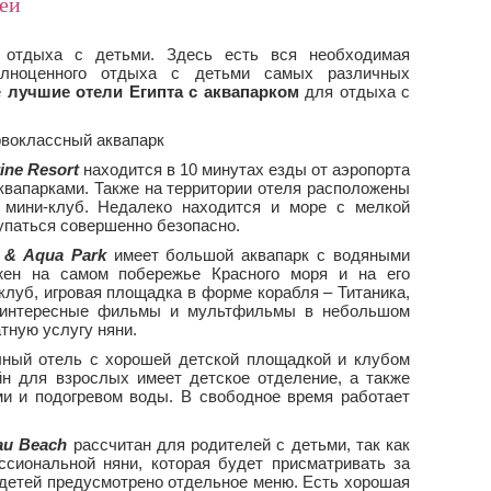
тей
я отдыха с детьми. Здесь есть вся необходимая
олноценного отдыха с детьми самых различных
е
лучшие отели Египта с аквапарком
для отдыха с
ine Resort
находится в 10 минутах езды от аэропорта
квапарками. Также на территории отеля расположены
 мини-клуб. Недалеко находится и море с мелкой
купаться совершенно безопасно.
a & Aqua Park
имеет большой аквапарк с водяными
жен на самом побережье Красного моря и на его
клуб, игровая площадка в форме корабля – Титаника,
ь интересные фильмы и мультфильмы в небольшом
тную услугу няни.
ный отель с хорошей детской площадкой и клубом
н для взрослых имеет детское отделение, а также
и и подогревом воды. В свободное время работает
au Beach
рассчитан для родителей с детьми, так как
ссиональной няни, которая будет присматривать за
детей предусмотрено отдельное меню. Есть хорошая