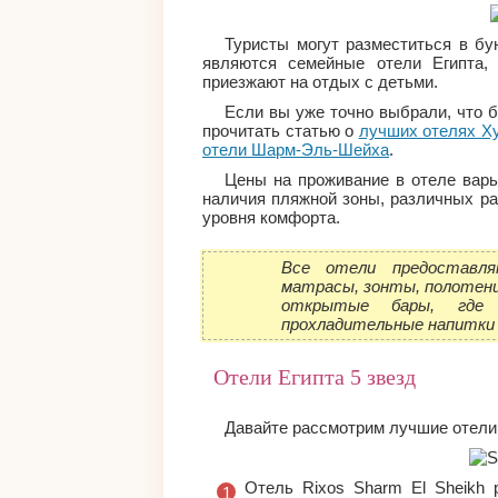
Туристы могут разместиться в бу
являются семейные отели Египта, 
приезжают на отдых с детьми.
Если вы уже точно выбрали, что б
прочитать статью о
лучших отелях Х
отели Шарм-Эль-Шейха
.
Цены на проживание в отеле варь
наличия пляжной зоны, различных ра
уровня комфорта.
Все отели предоставля
матрасы, зонты, полотенц
открытые бары, где 
прохладительные напитки 
Отели Египта 5 звезд
Давайте рассмотрим лучшие отели 
Отель Rixos Sharm El Sheikh 