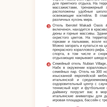
для приятного отдыха. На тер
массажистами, тренажерный 
расположены удобные шезло
освежающие коктейли. В гла
различных кухонь мира.
Отель Iberotel Makadi Oasis 
включено», находится в красив
дюны и горные массивы. Здание
охристого цветов. На террито
горками и пальмами, возле к
Можно загорать и купаться на 
прекрасного кораллового рифа.
спорта, в том числе и снор
отдыхающих накрывают шведски
Семейный отель Nubian Villag
Набк в окружении коралловы
семейных пар. Отель на 300 н
изысканной европейской меб
итальянской и средиземномо
оздоровительный центр с саун
теннисный корт и футбольное 
дайвингу погрузит вас в мо
итальянские аниматоры для д
игровая площадка, бассейн с тр