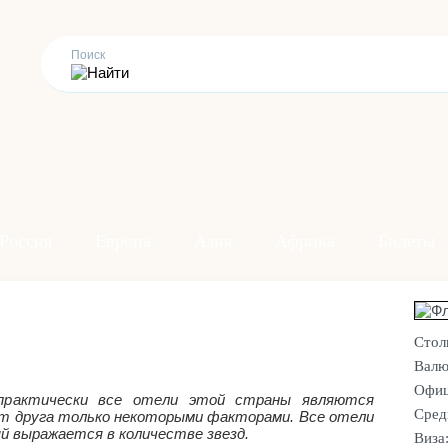
Россия
Европа
Азия
Африка
Билеты
Стол
Валю
Офиц
практически все отели этой страны являются
Сред
от друга только некоторыми факторами. Все отели
й выражается в количестве звезд.
Виза