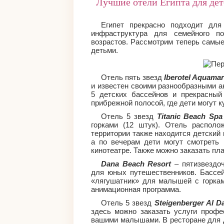
Лучшие отели Египта для де
Египет прекрасно подходит дл
инфраструктура для семейного п
возрастов. Рассмотрим теперь самы
детьми.
Отель пять звезд
Iberotel Aquamar
и известен своими разнообразными а
5 детских бассейнов и прекрасный
прибрежной полосой, где дети могут 
Отель 5 звезд
Titanic Beach Sp
горками (12 штук). Отель располо
территории также находится детский 
а по вечерам дети могут смотрет
кинотеатре. Также можно заказать пла
Dana Beach Resort
– пятизвездоч
для юных путешественников. Бассей
«лягушатник» для малышей с горкам
анимационная программа.
Отель 5 звезд
Steigenberger Al D
здесь можно заказать услуги профе
вашими малышами. В ресторане для 