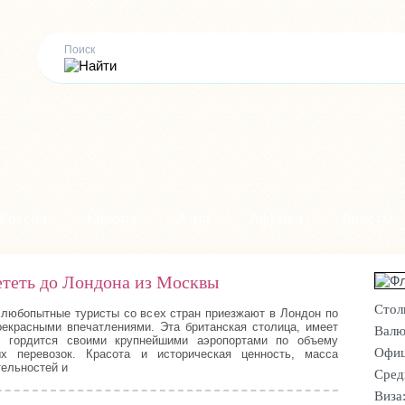
Россия
Европа
Азия
Африка
Билеты
ететь до Лондона из Москвы
Стол
любопытные туристы со всех стран приезжают в Лондон по
рекрасными впечатлениями. Эта британская столица, имеет
Валю
, гордится своими крупнейшими аэропортами по объему
Офиц
х перевозок. Красота и историческая ценность, масса
ельностей и
Сред
Виза