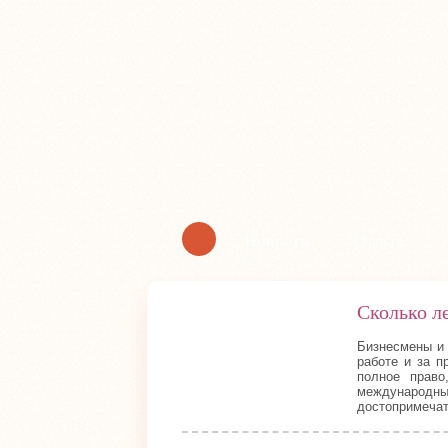
Новости
Отдых
Сколько л
Бизнесмены и 
работе и за п
полное право
международны
достопримечат
37 883
0